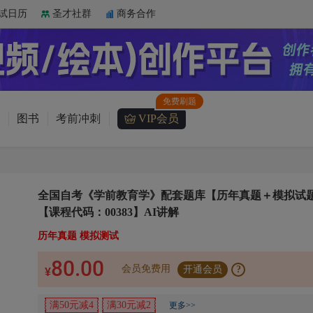
试日历
圣才社群
商务合作
图书
考前冲刺
VIP会员
全国自考《学前教育学》配套题库【历年真题＋模拟试
【课程代码：00383】AI讲解
历年真题 模拟测试
80.00
会员免费用
开通会员
?
¥
满50元减4
满30元减2
更多>>