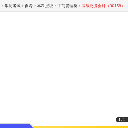
类
学历考试
自考
本科层级
工商管理类
高级财务会计（00159）
1
/
1