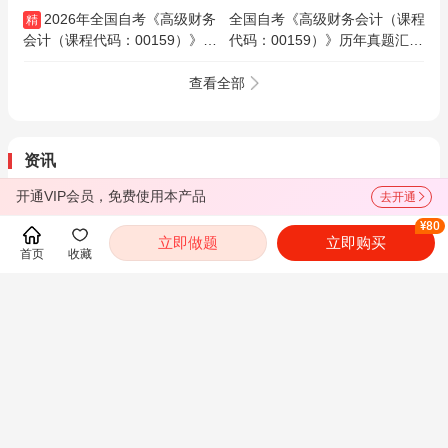
2026年全国自考《高级财务
全国自考《高级财务会计（课程
精
会计（课程代码：00159）》精
代码：00159）》历年真题汇编
讲班
（含部分答案）
查看全部
资讯
2026年下半年全国自考报名时间及入口汇总
开通VIP会员，免费使用本产品
去开通
福建省2026年下半年自学考试报名报考工作的通知
¥80
立即做题
立即购买
首页
收藏
吉林省2026年10月高等教育自学考试报名和报考公告
湖南省2026年10月高等教育自学考试报考简章
海南省2026年下半年高等教育自学考试报考公告
考试指南
考试动态