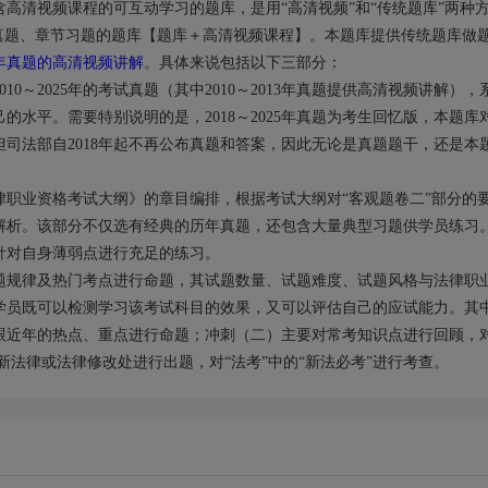
高清视频课程的可互动学习的题库，是用“高清视频”和“传统题库”两种
真题、章节习题的题库【题库＋高清视频课程】。本题库提供传统题库做
13年真题的高清视频讲解
。具体来说包括以下三部分：
0～2025年的考试真题（其中2010～2013年真题提供高清视频讲解），
水平。需要特别说明的是，2018～2025年真题为考生回忆版，本题库
司法部自2018年起不再公布真题和答案，因此无论是真题题干，还是本
职业资格考试大纲》的章目编排，根据考试大纲对“客观题卷二”部分的
解析。该部分不仅选有经典的历年真题，还包含大量典型习题供学员练习
针对自身薄弱点进行充足的练习。
题规律及热门考点进行命题，其试题数量、试题难度、试题风格与法律职
学员既可以检测学习该考试科目的效果，又可以评估自己的应试能力。其
跟近年的热点、重点进行命题；冲刺（二）主要对常考知识点进行回顾，对
新法律或法律修改处进行出题，对“法考”中的“新法必考”进行考查。