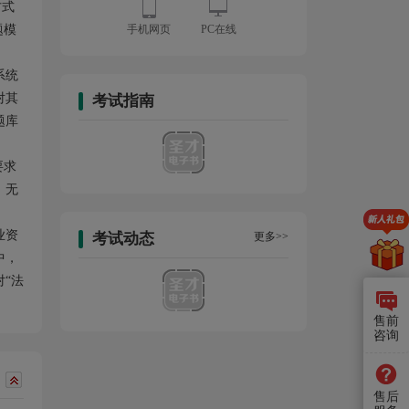
方式
题模
手机网页
PC在线
系统
对其
考试指南
题库
要求
。无
业资
考试动态
更多>>
中，
“法
售前
咨询
售后