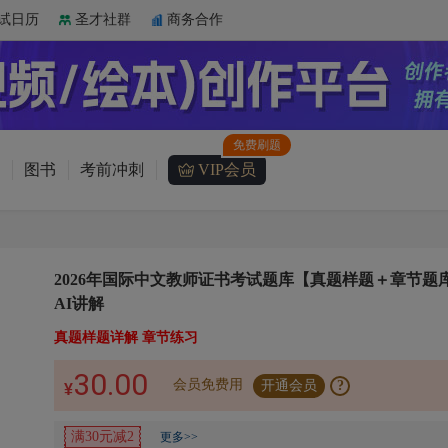
试日历
圣才社群
商务合作
图书
考前冲刺
VIP会员
2026年国际中文教师证书考试题库【真题样题＋章节题
AI讲解
真题样题详解 章节练习
30.00
会员免费用
开通会员
?
¥
满30元减2
更多>>