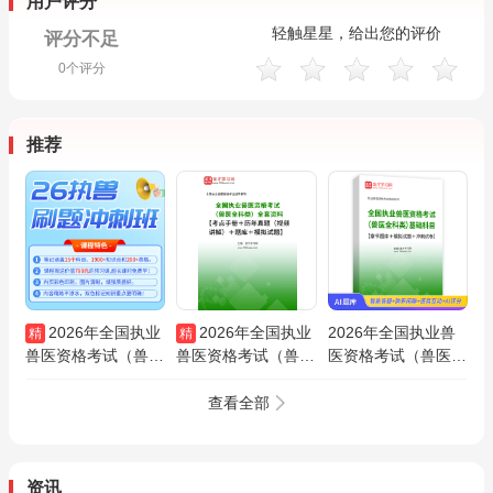
用户评分
轻触星星，给出您的评价
评分不足
0
个评分
推荐
2026年全国执业
2026年全国执业
2026年全国执业兽
精
精
兽医资格考试（兽医
兽医资格考试（兽医
医资格考试（兽医全
全科类）精讲冲刺班
全科类）全套资料
科类）基础科目【章
（送《冲刺背诵笔
【考点手册＋历年真
节题库＋模拟试题＋
查看全部
记》+《历年真题及
题（视频讲解）＋题
冲刺试卷】AI讲解
答案解析》）
库＋模拟试题】
资讯