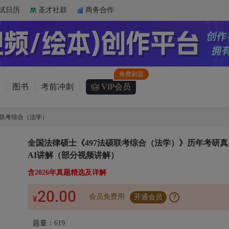
试日历
圣才社群
商务合作
图书
考前冲刺
VIP会员
硕联考综合（法学）
全国法律硕士《497法硕联考综合（法学）》历年考研真
AI讲解（部分视频讲解）
含2026年真题精选及详解
20.00
会员免费用
开通会员
?
¥
题量：619