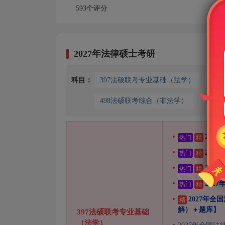
593个评分
2027年法律硕士考研
科目：
397法硕联考专业基础（法学）
39
498法硕联考综合（非法学）
202
热门
精
202
热门
精
202
热门
精
202
热门
精
2027年
精
解）＋题库】
397法硕联考专业基础
（法学）