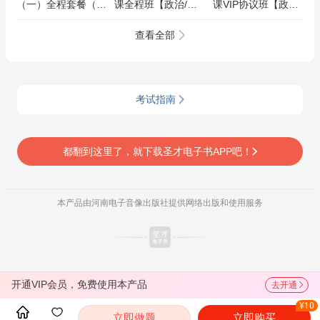
（一）全程套餐（备
课全程班【政治/英
课VIP协议班【政治/
考指导＋精讲＋考点
语/日语/数学】
英语/日语/数学】
强化）
查看全部
考试指南
都翻到这里了，就下载圣才电子书APP吧！
本产品由河南电子音像出版社提供网络出版和使用服务
开通VIP会员，免费使用本产品
去开通
¥10
立即做题
立即购买