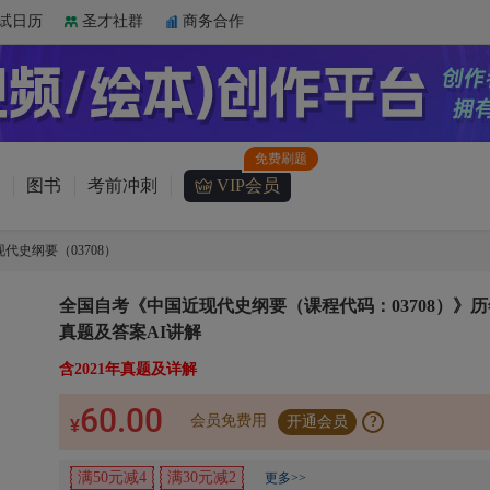
试日历
圣才社群
商务合作
图书
考前冲刺
VIP会员
代史纲要（03708）
全国自考《中国近现代史纲要（课程代码：03708）》历
真题及答案AI讲解
含2021年真题及详解
60.00
会员免费用
开通会员
?
¥
满50元减4
满30元减2
更多>>