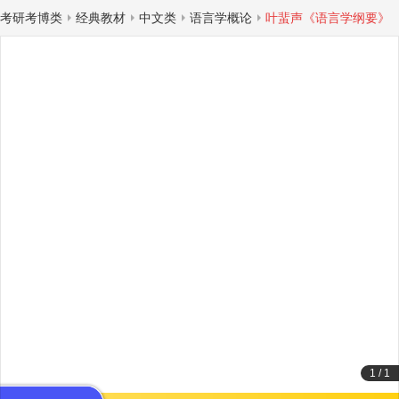
考研考博类
经典教材
中文类
语言学概论
叶蜚声《语言学纲要》
1
/
1