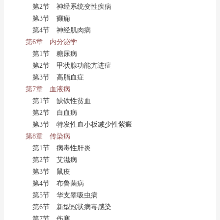
第2节 神经系统变性疾病
第3节 癫痫
第4节 神经肌肉病
第6章 内分泌学
第1节 糖尿病
第2节 甲状腺功能亢进症
第3节 高脂血症
第7章 血液病
第1节 缺铁性贫血
第2节 白血病
第3节 特发性血小板减少性紫癜
第8章 传染病
第1节 病毒性肝炎
第2节 艾滋病
第3节 鼠疫
第4节 布鲁菌病
第5节 华支睾吸虫病
第6节 新型冠状病毒感染
第7节 伤寒