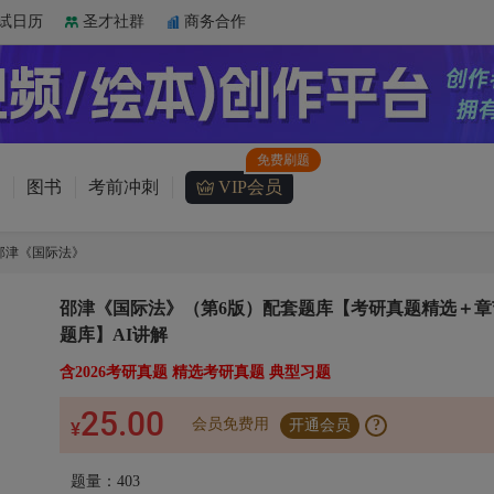
试日历
圣才社群
商务合作
图书
考前冲刺
VIP会员
邵津《国际法》
邵津《国际法》（第6版）配套题库【考研真题精选＋章
题库】AI讲解
含2026考研真题 精选考研真题 典型习题
25.00
会员免费用
开通会员
?
¥
题量：403