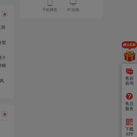
手机网页
PC在线
三部
分暂
两个
并根
售前
风
咨询
售后
服务
下载
APP